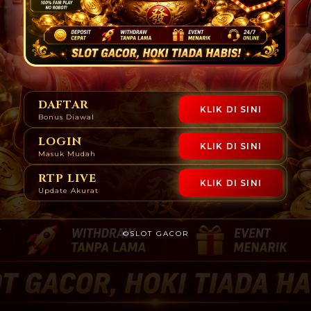
DAFTAR
KLIK DI SINI
Bonus Diawal
LOGIN
KLIK DI SINI
Masuk Mudah
RTP LIVE
KLIK DI SINI
Update Akurat
©SLOT GACOR